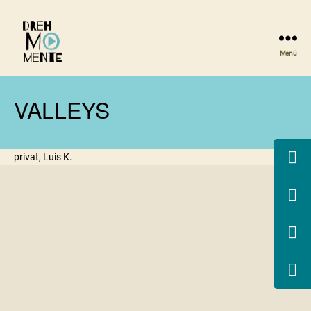
Menü
DrehMOMENTE
NRW
VALLEYS
privat, Luis K.