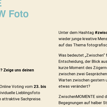
E
 Foto
Unter dem Hashtag
#zwisc
wieder junge kreative Mens
auf das Thema fotografisc
Was bedeutet „Zwischen“ f
Entscheidung, der Blick a
kurze Moment des Zögerns a
? Zeige uns deinen
zwischen zwei Gesprächen,
Warten zwischen gestern u
etwas verändert?
 Online Voting vom
23. bis
viduelle Lieblingsfoto
ZwischenMOMENTE sind die 
 attraktive Sachpreise.
Begegnungen auf halber St