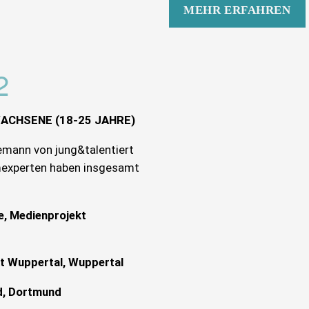
MEHR ERFAHREN
2
ACHSENE (18-25 JAHRE)
emann von jung&talentiert
ilmexperten haben insgesamt
e, Medienprojekt
kt Wuppertal, Wuppertal
d, Dortmund