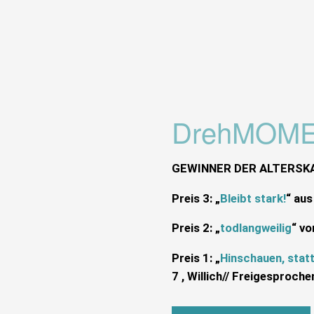
DrehMOME
GEWINNER DER ALTERSKA
Preis 3: „
Bleibt stark!
“ aus
Preis 2: „
todlangweilig
“ vo
Preis 1: „
Hinschauen, stat
7 , Willich// Freigesproch