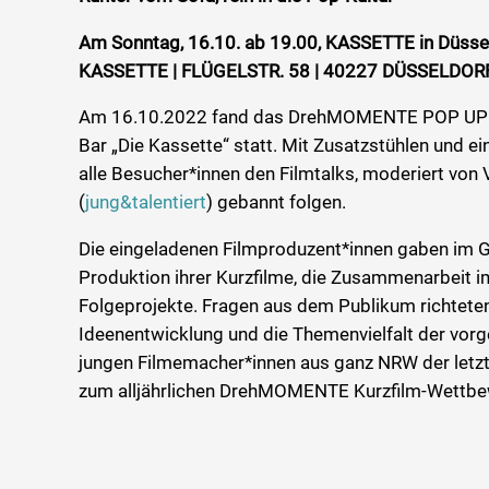
Am Sonntag, 16.10. ab 19.00, KASSETTE in Düsse
KASSETTE | FLÜGELSTR. 58 | 40227 DÜSSELDOR
Am 16.10.2022 fand das DrehMOMENTE POP UP K
Bar „Die Kassette“ statt. Mit Zusatzstühlen und e
alle Besucher*innen den Filmtalks, moderiert vo
(
jung&talentiert
) gebannt folgen.
Die eingeladenen Filmproduzent*innen gaben im Ge
Produktion ihrer Kurzfilme, die Zusammenarbeit 
Folgeprojekte. Fragen aus dem Publikum richteten
Ideenentwicklung und die Themenvielfalt der vorge
jungen Filmemacher*innen aus ganz NRW der letz
zum alljährlichen DrehMOMENTE Kurzfilm-Wettbew