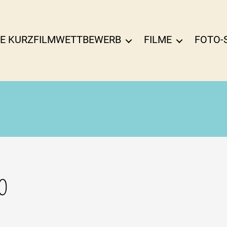
E KURZFILMWETTBEWERB
FILME
FOTO-
O