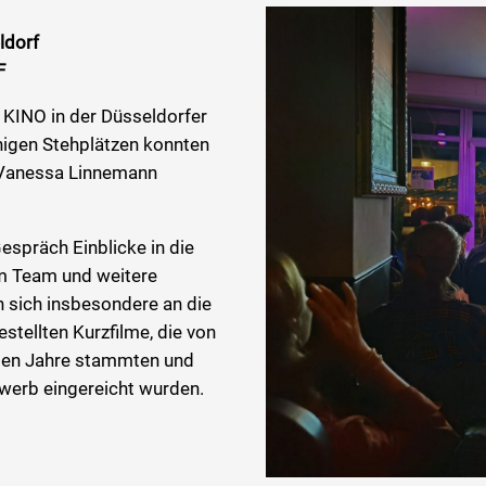
ldorf
F
INO in der Düsseldorfer
inigen Stehplätzen konnten
n Vanessa Linnemann
spräch Einblicke in die
im Team und weitere
 sich insbesondere an die
stellten Kurzfilme, die von
ten Jahre stammten und
erb eingereicht wurden.