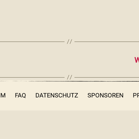
W
UM
FAQ
DATENSCHUTZ
SPONSOREN
P
fo@filmothek-nrw.de