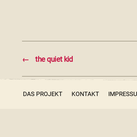
←
the quiet kid
DAS PROJEKT
KONTAKT
IMPRESS
© 2026 filmothek der Jugend NRW e.V.
Emscherstr. 71 | 47137 Duisburg | 0203 410 58 25 | in