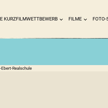
E KURZFILMWETTBEWERB
FILME
FOTO-
h-Ebert-Realschule