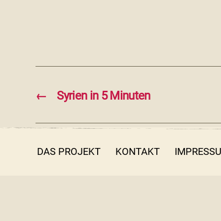
←
Syrien in 5 Minuten
DAS PROJEKT
KONTAKT
IMPRESS
© 2026 filmothek der Jugend NRW e.V.
Emscherstr. 71 | 47137 Duisburg | 0203 410 58 25 | in