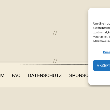
Um dir ein o
Geräteinform
zustimmst, kö
verarbeiten.
Merkmale und
Diens
AKZEP
UM
FAQ
DATENSCHUTZ
SPONSOREN
P
fo@filmothek-nrw.de