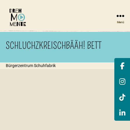
Menü
DrehMOMENTE
NRW
SCHLUCHZKREISCHBÄÄH! BETT
Bürgerzentrum Schuhfabrik