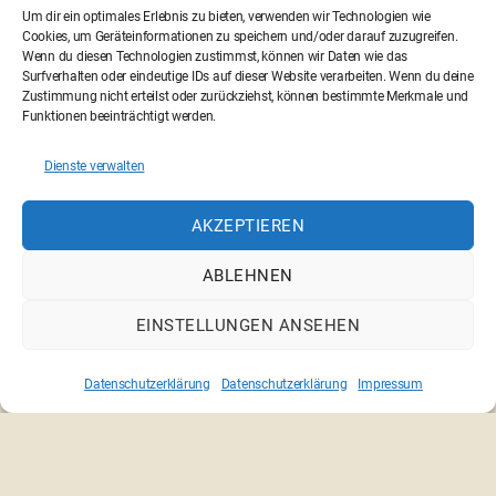
Um dir ein optimales Erlebnis zu bieten, verwenden wir Technologien wie
Cookies, um Geräteinformationen zu speichern und/oder darauf zuzugreifen.
Wenn du diesen Technologien zustimmst, können wir Daten wie das
Surfverhalten oder eindeutige IDs auf dieser Website verarbeiten. Wenn du deine
Zustimmung nicht erteilst oder zurückziehst, können bestimmte Merkmale und
←
Meine bunte Angst
Funktionen beeinträchtigt werden.
→
MiniMan
Dienste verwalten
AKZEPTIEREN
© 2026 filmothek der Jugend NRW e.V.
Emscherstr. 71 | 47137 Duisburg | 0203 410 58 25 |
ABLEHNEN
info@filmothek-nrw.de
EINSTELLUNGEN ANSEHEN
Datenschutzerklärung
Datenschutzerklärung
Impressum