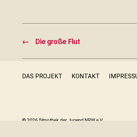
←
Die große Flut
DAS PROJEKT
KONTAKT
IMPRESS
INSTA
© 2026 filmothek der Jugend NRW e.V.
Emscherstr. 71 | 47137 Duisburg | 0203 410 58 25 | in