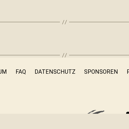
UM
FAQ
DATENSCHUTZ
SPONSOREN
fo@filmothek-nrw.de