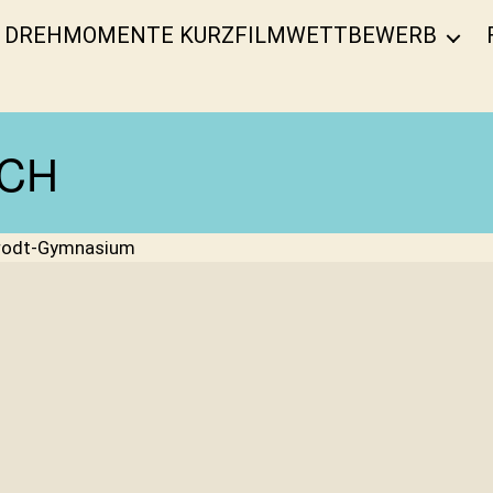
DREHMOMENTE KURZFILMWETTBEWERB
ACH
krodt-Gymnasium