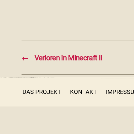
←
Verloren in Minecraft II
DAS PROJEKT
KONTAKT
IMPRESS
© 2026 filmothek der Jugend NRW e.V.
Emscherstr. 71 | 47137 Duisburg | 0203 410 58 25 | in