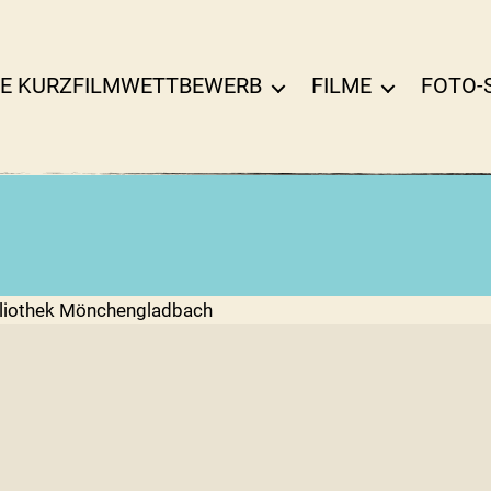
E KURZFILMWETTBEWERB
FILME
FOTO-
bliothek Mönchengladbach