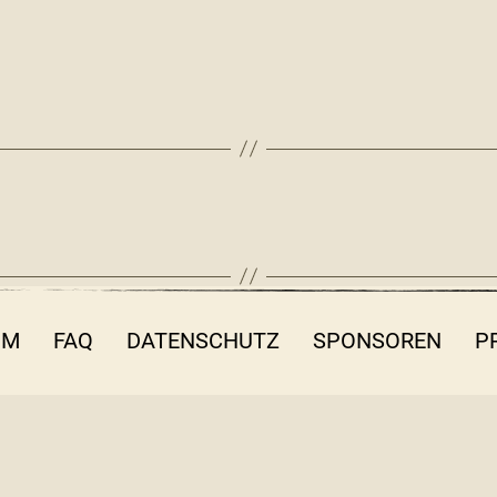
UM
FAQ
DATENSCHUTZ
SPONSOREN
P
fo@filmothek-nrw.de