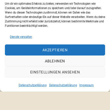
Um dir ein optimales Erlebnis zu bieten, verwenden wir Technologien wie
Cookies, um Geräteinformationen zu speichern und/oder darauf zuzugreifen.
Wenn du diesen Technologien zustimmst, können wir Daten wie das
Surfverhalten oder eindeutige IDs auf dieser Website verarbeiten. Wenn du deine
Zustimmung nicht erteilst oder zurückziehst, können bestimmte Merkmale und
←
StarWars – Obstmann
Funktionen beeinträchtigt werden.
→
Escape Agents – short
Dienste verwalten
AKZEPTIEREN
© 2026 filmothek der Jugend NRW e.V.
Emscherstr. 71 | 47137 Duisburg | 0203 410 58 25 |
ABLEHNEN
info@filmothek-nrw.de
EINSTELLUNGEN ANSEHEN
Datenschutzerklärung
Datenschutzerklärung
Impressum