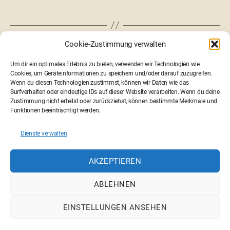
Cookie-Zustimmung verwalten
←
Arche Noah reloaded
→
Aufräumen nach Ursus Wehrli
Um dir ein optimales Erlebnis zu bieten, verwenden wir Technologien wie
Cookies, um Geräteinformationen zu speichern und/oder darauf zuzugreifen.
Wenn du diesen Technologien zustimmst, können wir Daten wie das
Surfverhalten oder eindeutige IDs auf dieser Website verarbeiten. Wenn du deine
Zustimmung nicht erteilst oder zurückziehst, können bestimmte Merkmale und
Funktionen beeinträchtigt werden.
© 2026 filmothek der Jugend NRW e.V.
Emscherstr. 71 | 47137 Duisburg | 0203 410 58 25 |
Dienste verwalten
info@filmothek-nrw.de
AKZEPTIEREN
ABLEHNEN
EINSTELLUNGEN ANSEHEN