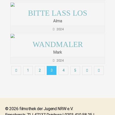
BITTE LASS LOS
Alma
2024
WANDMALER
Mark
2024
1
2
3
4
5
© 2026 filmothek der Jugend NRW e.V.
Emscherstr. 71 | 47137 Duisburg | 0203 410 58 25 |