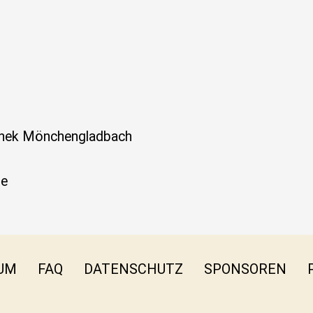
thek Mönchengladbach
re
UM
FAQ
DATENSCHUTZ
SPONSOREN