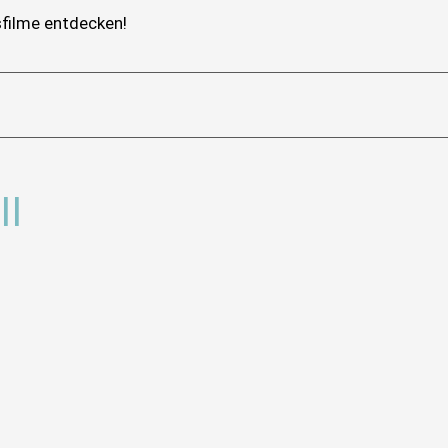
sfilme entdecken!
II