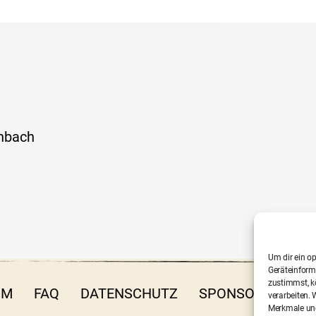
nbach
Um dir ein o
Geräteinform
zustimmst, kö
UM
FAQ
DATENSCHUTZ
SPONSOREN
P
verarbeiten.
Merkmale und