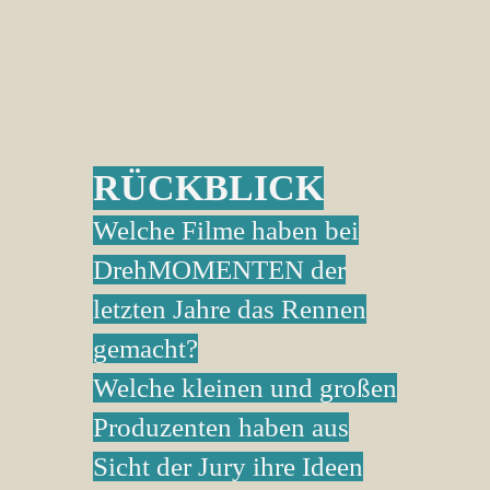
RÜCKBLICK
Welche Filme haben bei
DrehMOMENTEN der
letzten Jahre das Rennen
gemacht?
Welche kleinen und großen
Produzenten haben aus
Sicht der Jury ihre Ideen