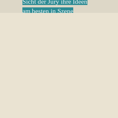
Sicht der Jury ihre Ideen
am besten in Szene
gesetzt?
Hier erfahrt ihr es!
ZUM RÜCKBLICK