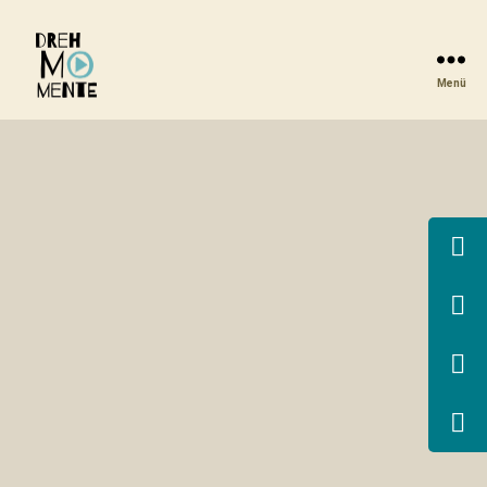
Menü
DrehMOMENTE
NRW