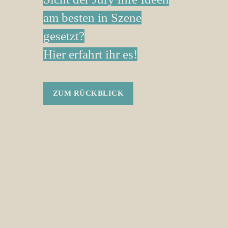
am besten in Szene
Einsendeschluss: 9.
gesetzt?
November 2026.
ZU DEN FILMEN
Hier erfahrt ihr es!
MEHR ERFAHREN
MEHR ERFAHREN
ZUM RÜCKBLICK