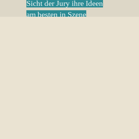
Sicht der Jury ihre Ideen
am besten in Szene
gesetzt?
Hier erfahrt ihr es!
ZUM RÜCKBLICK