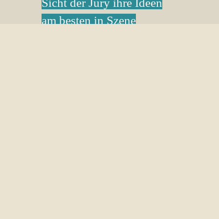
Sicht der Jury ihre Ideen
am besten in Szene
gesetzt?
Hier erfahrt ihr es!
ZUM RÜCKBLICK