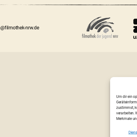
fo@filmothek-nrw.de
Um dir ein o
Geräteinform
zustimmst, kö
verarbeiten.
Merkmale und
Diens